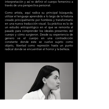
interpretación y así re definir el cuerpo femenino a
través de una perspectiva personal.
Como artista, aquí radica su principal búsqueda;
utilizar el lenguaje aprendido a lo largo de la historia
creado principalmente por hombres y transformarlo
en una nueva traducción visual. Su práctica es la de
un estudio antropológico en el que se remonta al
pasado para comprender los ideales presentes del
cuerpo y cómo surgieron. Desde su experiencia de
genero ve el cuerpo en una contradicción
constante donde este se vuelve sujeto como
objeto, libertad como represión hasta un punto
radical donde se encuentran el horror y la belleza.