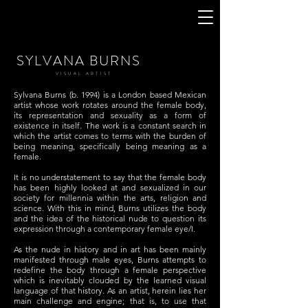
SYLVANA BURNS
VISUAL ARTIST
Sylvana Burns (b. 1994) is a London based Mexican
artist whose work rotates around the female body,
its representation and sexuality as a form of
existence in itself. The work is a constant search in
which the artist comes to terms with the burden of
being meaning, specifically being meaning as a
female.
It is no understatement to say that the female body
has been highly looked at and sexualized in our
society for millennia within the arts, religion and
science. With this in mind, Burns utilizes the body
and the idea of the historical nude to question its
expression through a contemporary female eye/I.
As the nude in history and in art has been mainly
manifested through male eyes, Burns attempts to
redefine the body through a female perspective
which is inevitably clouded by the learned visual
language of that history. As an artist, herein lies her
main challenge and engine; that is, to use that