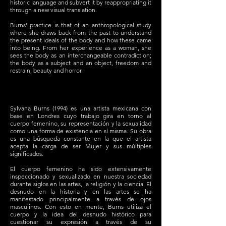
historic language and subvert it by reappropriating it
through a new visual translation.
Burns’ practice is that of an anthropological study
where she draws back from the past to understand
the present ideals of the body and how these came
into being. From her experience as a woman, she
sees the body as an interchangeable contradiction;
the body as a subject and an object, freedom and
restrain, beauty and horror.
Sylvana Burns (1994) es una artista mexicana con
base en Londres cuyo trabajo gira en torno al
cuerpo femenino, su representación y la sexualidad
como una forma de existencia en sí misma. Su obra
es una búsqueda constante en la que el artista
acepta la carga de ser Mujer y sus múltiples
significados.
El cuerpo femenino ha sido extensivamente
inspeccionado y sexualizado en nuestra sociedad
durante siglos en las artes, la religión y la ciencia. El
desnudo en la historia y en las artes se ha
manifestado principalmente a través de ojos
masculinos. Con esto en mente, Burns utiliza el
cuerpo y la idea del desnudo histórico para
cuestionar su expresión a través de su